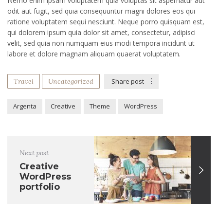
Nemo enim ipsam voluptatem quia voluptas sit aspernatur aut
odit aut fugit, sed quia consequuntur magni dolores eos qui
ratione voluptatem sequi nesciunt. Neque porro quisquam est,
qui dolorem ipsum quia dolor sit amet, consectetur, adipisci
velit, sed quia non numquam eius modi tempora incidunt ut
labore et dolore magnam aliquam quaerat voluptatem.
Travel
Uncategorized
Share post
Argenta
Creative
Theme
WordPress
Next post
Creative
WordPress
portfolio