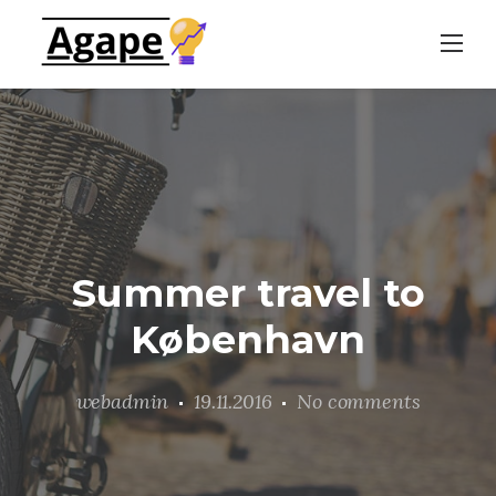
Skip
to
content
Summer travel to
København
webadmin
19.11.2016
No comments