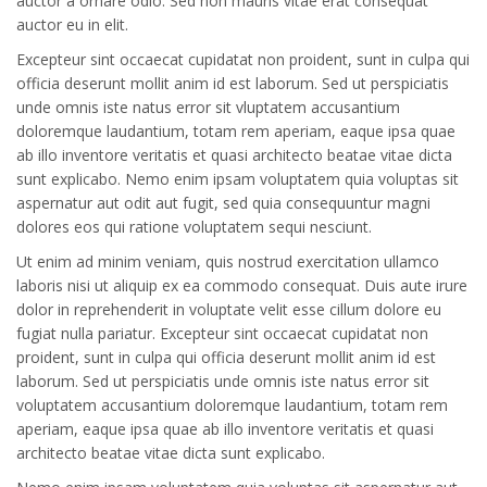
auctor a ornare odio. Sed non mauris vitae erat consequat
auctor eu in elit.
Excepteur sint occaecat cupidatat non proident, sunt in culpa qui
officia deserunt mollit anim id est laborum. Sed ut perspiciatis
unde omnis iste natus error sit vluptatem accusantium
doloremque laudantium, totam rem aperiam, eaque ipsa quae
ab illo inventore veritatis et quasi architecto beatae vitae dicta
sunt explicabo. Nemo enim ipsam voluptatem quia voluptas sit
aspernatur aut odit aut fugit, sed quia consequuntur magni
dolores eos qui ratione voluptatem sequi nesciunt.
Ut enim ad minim veniam, quis nostrud exercitation ullamco
laboris nisi ut aliquip ex ea commodo consequat. Duis aute irure
dolor in reprehenderit in voluptate velit esse cillum dolore eu
fugiat nulla pariatur. Excepteur sint occaecat cupidatat non
proident, sunt in culpa qui officia deserunt mollit anim id est
laborum. Sed ut perspiciatis unde omnis iste natus error sit
voluptatem accusantium doloremque laudantium, totam rem
aperiam, eaque ipsa quae ab illo inventore veritatis et quasi
architecto beatae vitae dicta sunt explicabo.